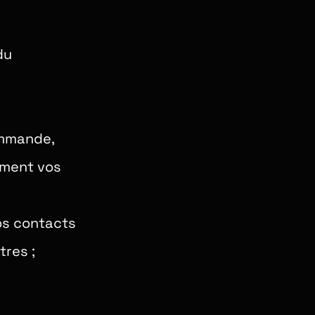
du
ommande,
gement vos
vos contacts
tres ;