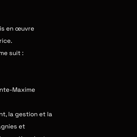
is en œuvre
rice.
e suit :
ainte-Maxime
t, la gestion et la
agnies et