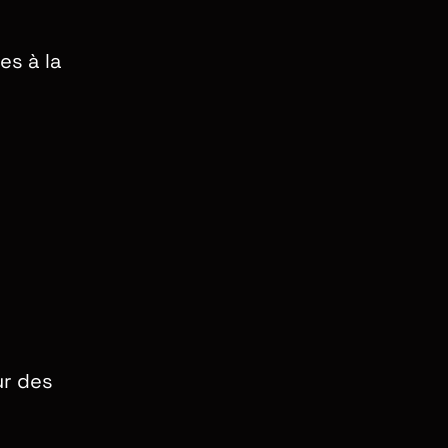
es à la
ur des