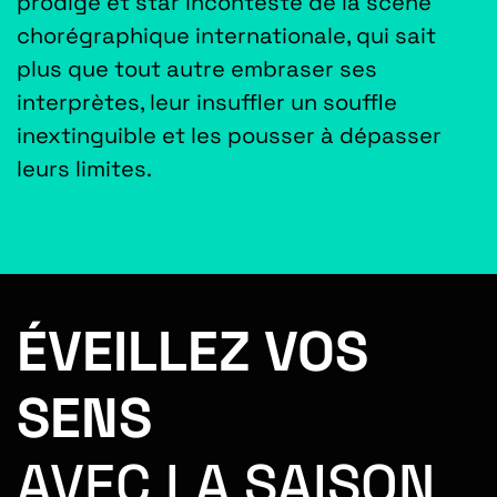
prodige et star incontesté de la scène
chorégraphique internationale, qui sait
plus que tout autre embraser ses
interprètes, leur insuffler un souffle
inextinguible et les pousser à dépasser
leurs limites.
ÉVEILLEZ VOS
SENS
AVEC LA SAISON