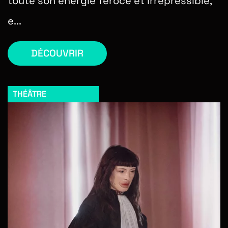
toute son énergie féroce et irrépressible,
e...
DÉCOUVRIR
THÉÂTRE